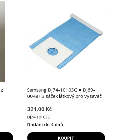
 z
Samsung DJ74-10103G = DJ69-
00481B sáček látkový pro vysavač
324,00 Kč
DJ74-10103G
Dodání do 4 dnů