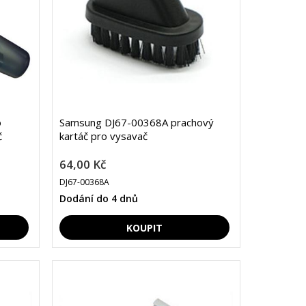
o
Samsung DJ67-00368A prachový
č
kartáč pro vysavač
64,00 Kč
DJ67-00368A
Dodání do 4 dnů