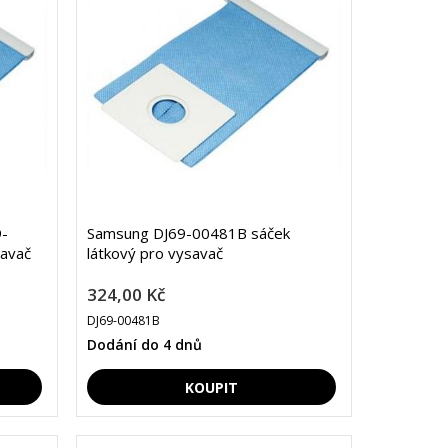
-
Samsung DJ69-00481B sáček
savač
látkový pro vysavač
324,00 Kč
DJ69-00481B
Dodání do 4 dnů