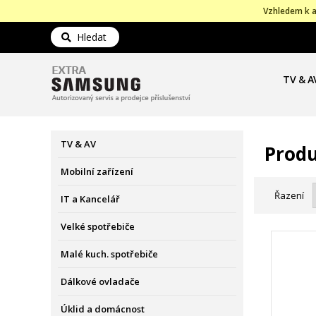
Vzhledem k a
Hledat
TV & A
TV & AV
Produ
Mobilní zařízení
Řazení
IT a Kancelář
Velké spotřebiče
Malé kuch. spotřebiče
Dálkové ovladače
Úklid a domácnost