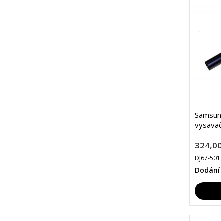
Samsun
vysava
324,00
DJ67-50
Dodání