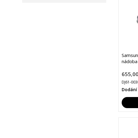
Samsun
nádoba 
655,00
DJ61-00
Dodání