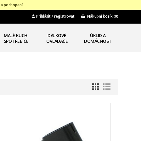
za pochopení.
Přihlásit / registrovat
Nákupní košík
(0)
MALÉ KUCH.
DÁLKOVÉ
ÚKLID A
SPOTŘEBIČE
OVLADAČE
DOMÁCNOST