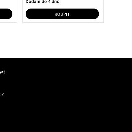
Dodání do 4 dnů
et
ky