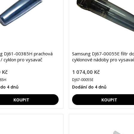
g DJ61-00385H prachová
Samsung DJ67-00055E filtr d
/ cyklon pro vysavač
cyklonové nádoby pro vysava
 Kč
1 074,00 Kč
385H
DJ67-00055E
 do 4 dnů
Dodání do 4 dnů