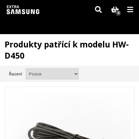
Vzhledem k aktuální situaci se může dodání dílů, které nejsou skladem,
zpozdit. Děkujeme za pochopení.
0
Produkty patřící k modelu HW-
D450
Řazení