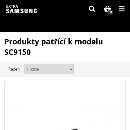
Vzhledem k aktuální situaci se může dodání dílů, které nejsou skladem,
zpozdit. Děkujeme za pochopení.
0
Produkty patřící k modelu
SC9150
Řazení