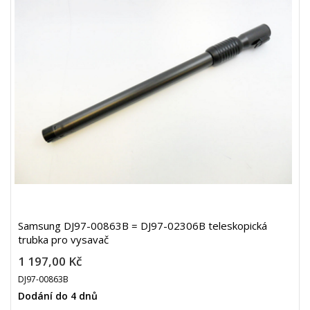
Samsung DJ97-00863B = DJ97-02306B teleskopická
trubka pro vysavač
1 197,00 Kč
DJ97-00863B
Dodání do 4 dnů