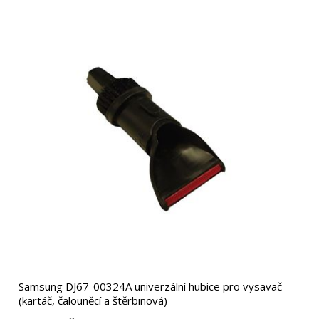
Samsung DJ67-00324A univerzální hubice pro vysavač
(kartáč, čalouněcí a štěrbinová)