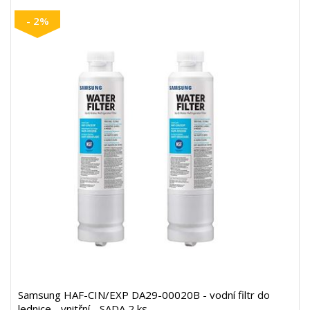
- 2%
Samsung HAF-CIN/EXP DA29-00020B - vodní filtr do
lednice - vnitřní - SADA 2 ks