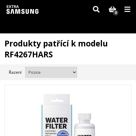
Vzhledem k aktuální situaci se může dodání dílů, které nejsou skladem,
zpozdit. Děkujeme za pochopení.
0
Produkty patřící k modelu
RF4267HARS
Řazení