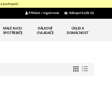
za pochopení.
Přihlásit / registrovat
Nákupní košík
(0)
MALÉ KUCH.
DÁLKOVÉ
ÚKLID A
SPOTŘEBIČE
OVLADAČE
DOMÁCNOST