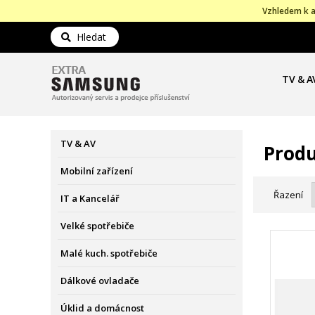
Vzhledem k a
Hledat
TV & A
TV & AV
Produ
Mobilní zařízení
Řazení
IT a Kancelář
Velké spotřebiče
Malé kuch. spotřebiče
Dálkové ovladače
Úklid a domácnost