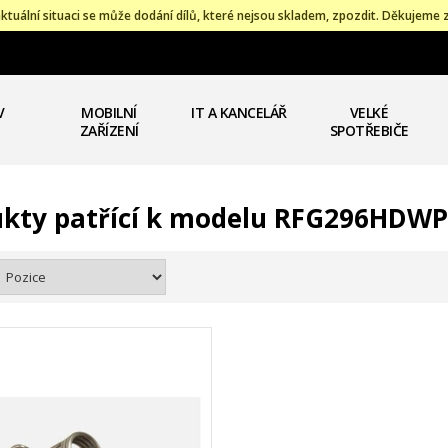
ktuální situaci se může dodání dílů, které nejsou skladem, zpozdit. Děkujeme 
V
MOBILNÍ
IT A KANCELÁŘ
VELKÉ
ZAŘÍZENÍ
SPOTŘEBIČE
kty patřící k modelu RFG296HDWP