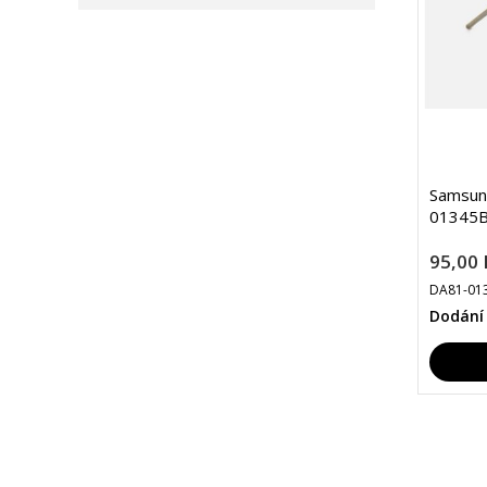
Samsung
01345B
95,00 
DA81-01
Dodání