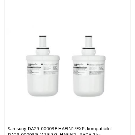
Samsung DA29-00003F HAFIN1/EXP, kompatibilní
DA29-00003G, WLF-3G, HAFIN2 - SADA 2 ks