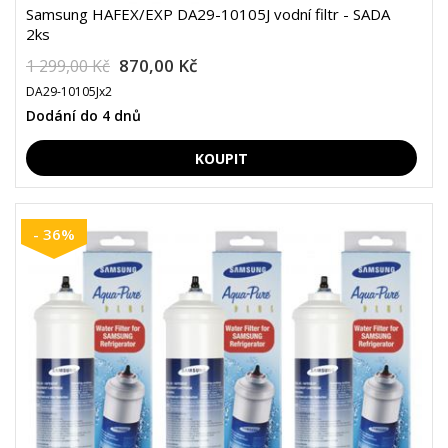
Samsung HAFEX/EXP DA29-10105J vodní filtr - SADA
2ks
870,00 Kč
1 299,00 Kč
DA29-10105Jx2
Dodání do 4 dnů
- 36%