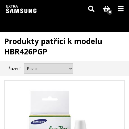
Vzhledem k aktuální situaci se může dodání dílů, které nejsou skladem,
zpozdit. Děkujeme za pochopení.
0
Produkty patřící k modelu
HBR426PGP
Řazení