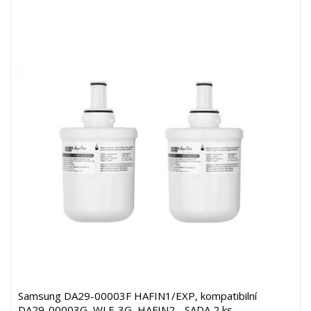
Samsung DA29-00003F HAFIN1/EXP, kompatibilní
DA29-00003G, WLF-3G, HAFIN2 - SADA 2 ks