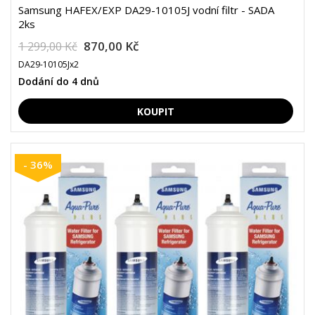
Samsung HAFEX/EXP DA29-10105J vodní filtr - SADA
2ks
870,00 Kč
1 299,00 Kč
DA29-10105Jx2
Dodání do 4 dnů
- 36%