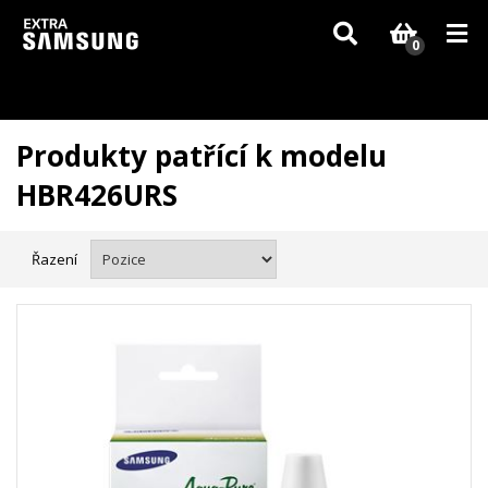
Vzhledem k aktuální situaci se může dodání dílů, které nejsou skladem,
zpozdit. Děkujeme za pochopení.
0
Produkty patřící k modelu
HBR426URS
Řazení