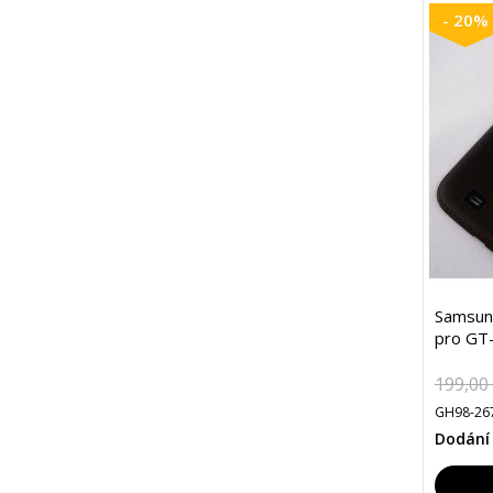
- 20%
Samsun
pro GT-
199,00
GH98-26
Dodání