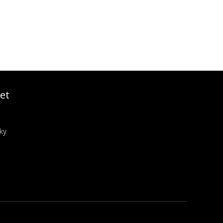
et
ky