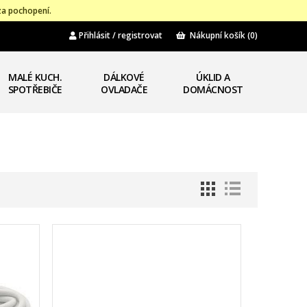
za pochopení.
Přihlásit / registrovat
Nákupní košík
(0)
MALÉ KUCH.
DÁLKOVÉ
ÚKLID A
SPOTŘEBIČE
OVLADAČE
DOMÁCNOST