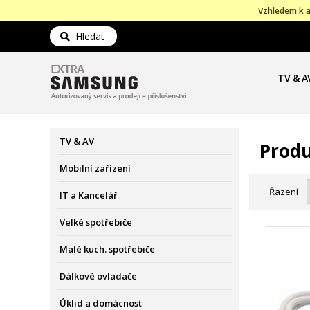
Vzhledem k a
Hledat
TV & A
TV & AV
Produ
Mobilní zařízení
Řazení
IT a Kancelář
Velké spotřebiče
Malé kuch. spotřebiče
Dálkové ovladače
Úklid a domácnost