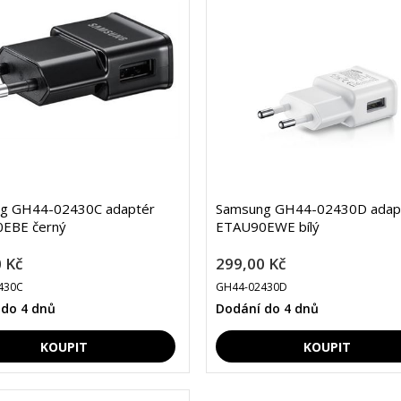
g GH44-02430C adaptér
Samsung GH44-02430D adap
EBE černý
ETAU90EWE bílý
 Kč
299,00 Kč
430C
GH44-02430D
 do 4 dnů
Dodání do 4 dnů