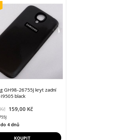
g GH98-26755J kryt zadní
I9505 black
159,00 Kč
 Kč
755J
 do 4 dnů