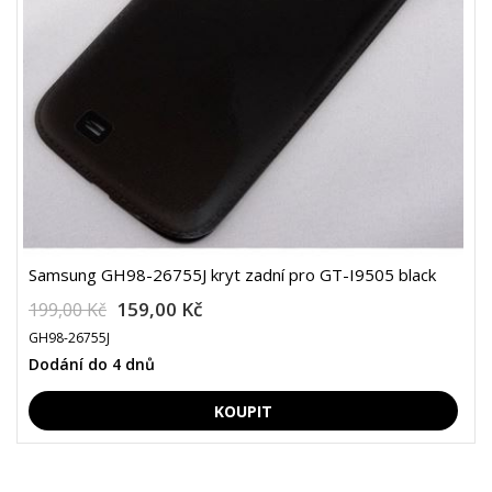
Samsung GH98-26755J kryt zadní pro GT-I9505 black
159,00 Kč
199,00 Kč
GH98-26755J
Dodání do 4 dnů