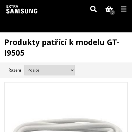
Vzhledem k aktuální situaci se může dodání dílů, které nejsou skladem,
zpozdit. Děkujeme za pochopení.
0
Produkty patřící k modelu GT-
I9505
Řazení