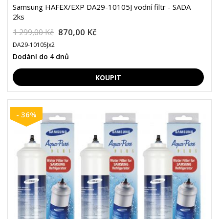
Samsung HAFEX/EXP DA29-10105J vodní filtr - SADA
2ks
870,00 Kč
1 299,00 Kč
DA29-10105Jx2
Dodání do 4 dnů
- 36%