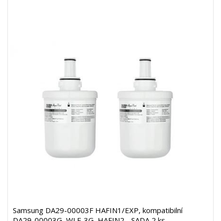
Samsung DA29-00003F HAFIN1/EXP, kompatibilní
DA29-00003G, WLF-3G, HAFIN2 - SADA 2 ks