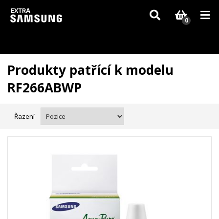
Vzhledem k aktuální situaci se může dodání dílů, které nejsou skladem,
zpozdit. Děkujeme za pochopení.
0
Produkty patřící k modelu
RF266ABWP
Řazení