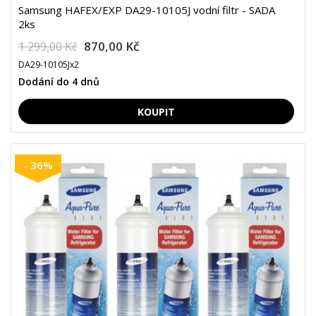
Samsung HAFEX/EXP DA29-10105J vodní filtr - SADA
2ks
870,00 Kč
1 299,00 Kč
DA29-10105Jx2
Dodání do 4 dnů
- 36%