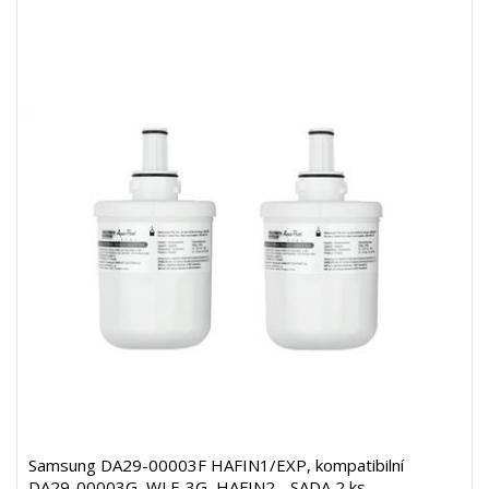
Samsung DA29-00003F HAFIN1/EXP, kompatibilní
DA29-00003G, WLF-3G, HAFIN2 - SADA 2 ks