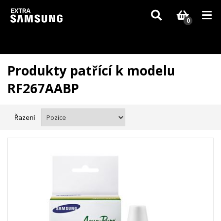
Vzhledem k aktuální situaci se může dodání dílů, které nejsou skladem,
zpozdit. Děkujeme za pochopení.
0
Produkty patřící k modelu
RF267AABP
Řazení