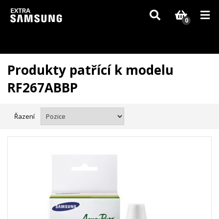
Vzhledem k aktuální situaci se může dodání dílů, které nejsou skladem,
zpozdit. Děkujeme za pochopení.
0
Produkty patřící k modelu
RF267ABBP
Řazení