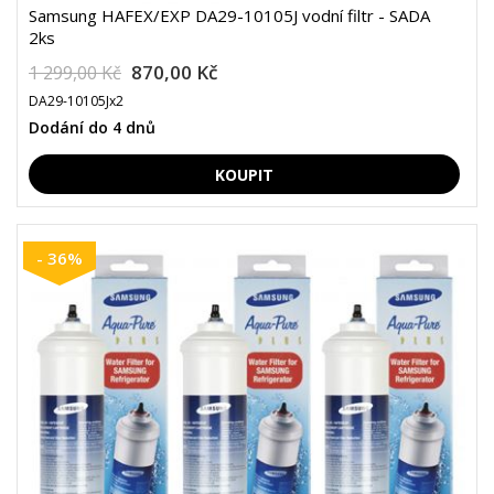
Samsung HAFEX/EXP DA29-10105J vodní filtr - SADA
2ks
870,00 Kč
1 299,00 Kč
DA29-10105Jx2
Dodání do 4 dnů
- 36%