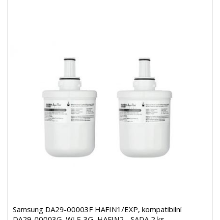
Samsung DA29-00003F HAFIN1/EXP, kompatibilní
DA29-00003G, WLF-3G, HAFIN2 - SADA 2 ks