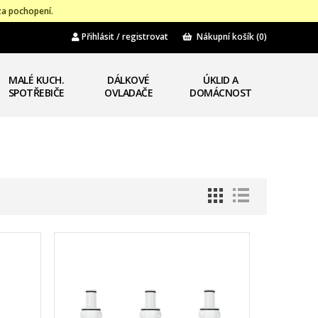
za pochopení.
Přihlásit / registrovat
Nákupní košík
(0)
MALÉ KUCH.
DÁLKOVÉ
ÚKLID A
SPOTŘEBIČE
OVLADAČE
DOMÁCNOST