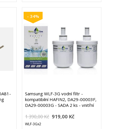
- 34%
 DA81-
Samsung WLF-3G vodní filtr -
ng
kompatibilní HAFIN2, DA29-00003F,
DA29-00003G - SADA 2 ks - vnitřní
919,00 Kč
1 390,00 Kč
WLF-3Gx2