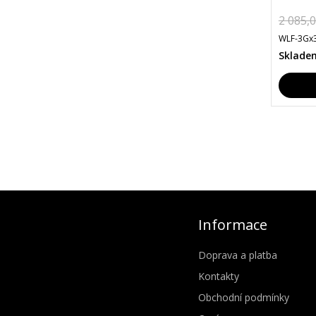
2 085,
WLF-3Gx
Sklade
Informace
Doprava a platba
Kontakty
Obchodní podmínky