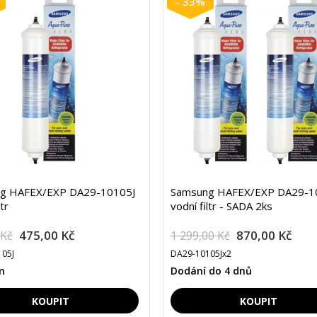
- 33%
g HAFEX/EXP DA29-10105J
Samsung HAFEX/EXP DA29-1
tr
vodní filtr - SADA 2ks
475,00 Kč
870,00 Kč
 Kč
1 299,00 Kč
05J
DA29-10105Jx2
m
Dodání do 4 dnů