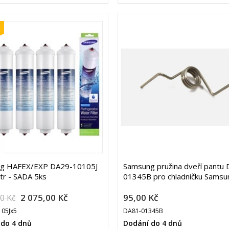
g HAFEX/EXP DA29-10105J
Samsung pružina dveří pantu
ltr - SADA 5ks
01345B pro chladničku Samsu
2 075,00 Kč
95,00 Kč
00 Kč
05Jx5
DA81-01345B
 do 4 dnů
Dodání do 4 dnů