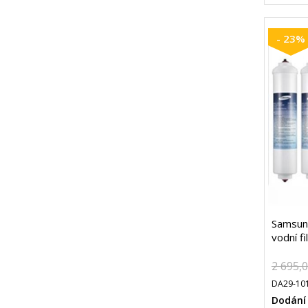
- 23%
Samsun
vodní fi
2 695,
DA29-101
Dodání