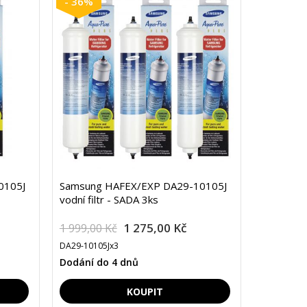
- 36%
0105J
Samsung HAFEX/EXP DA29-10105J
vodní filtr - SADA 3ks
1 275,00 Kč
1 999,00 Kč
DA29-10105Jx3
Dodání do 4 dnů