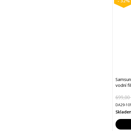
- 32%
Samsun
vodní fil
699,00
DA29-101
Sklade