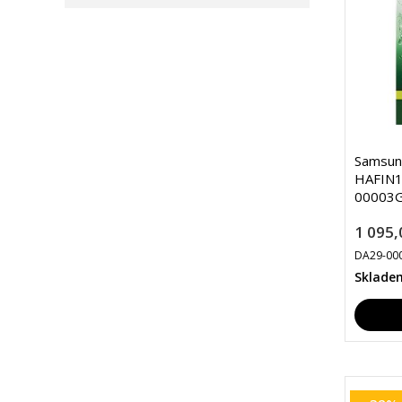
Samsun
HAFIN1/
00003G
1 095,
DA29-00
Sklade