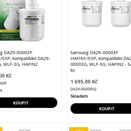
g DA29-00003F
Samsung DA29-00003F
EXP, kompatibilní DA29-
HAFIN1/EXP, kompatibilní DA
, WLF-3G, HAFIN2
00003G, WLF-3G, HAFIN2 - S
ks
00 Kč
1 695,00 Kč
003F
DA29-00003Fx2
m
Skladem