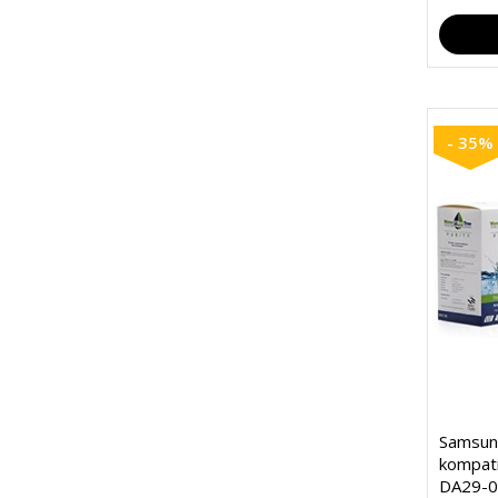
- 35%
Samsung
kompati
DA29-00