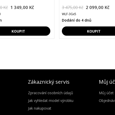
1 349,00 Kč
2 099,00 Kč
00 Kč
3 475,00 Kč
3
WLF-3Gx5
m
Dodání do 4 dnů
Zákaznický servis
Můj úč
Zpracování osobních údajů
Můj účet
Jak vyhledat model výrobku
Objednáv
Jak nakupovat