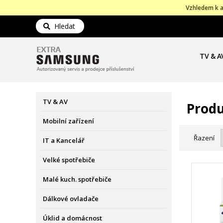
Vzhledem k a
Hledat
TV & A
TV & AV
Produ
Mobilní zařízení
Řazení
IT a Kancelář
Velké spotřebiče
Malé kuch. spotřebiče
Dálkové ovladače
Úklid a domácnost