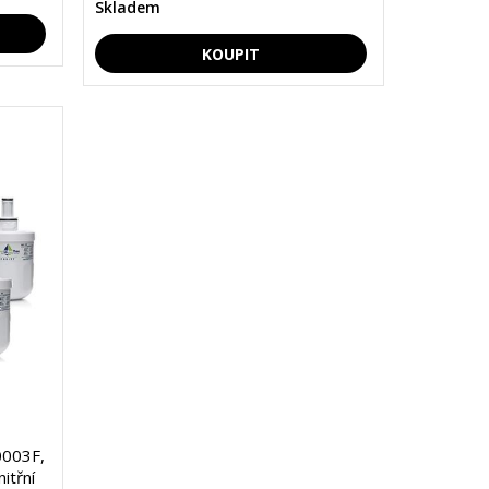
Skladem
0003F,
itřní