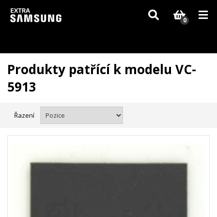
Vzhledem k aktuální situaci se může dodání dílů, které nejsou skladem,
zpozdit. Děkujeme za pochopení.
0
Produkty patřící k modelu VC-
5913
Řazení