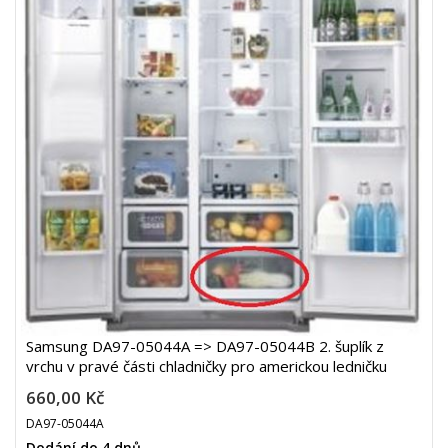
Samsung DA97-05044A => DA97-05044B 2. šuplík z
vrchu v pravé části chladničky pro americkou ledničku
660,00 Kč
DA97-05044A
Dodání do 4 dnů