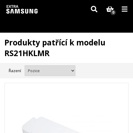
Vzhledem k aktuální situaci se může dodání dílů, které nejsou skladem,
zpozdit. Děkujeme za pochopení.
0
Produkty patřící k modelu
RS21HKLMR
Řazení