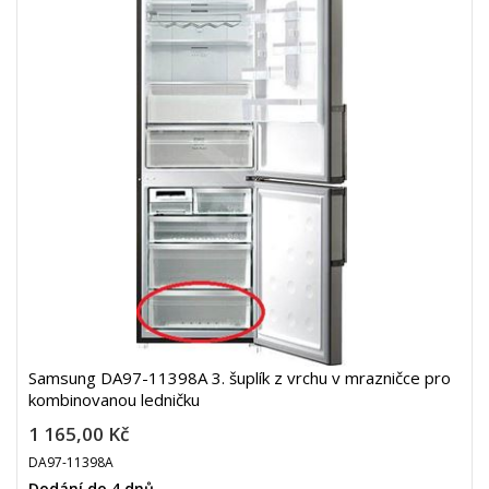
Samsung DA97-11398A 3. šuplík z vrchu v mrazničce pro
kombinovanou ledničku
1 165,00 Kč
DA97-11398A
Dodání do 4 dnů