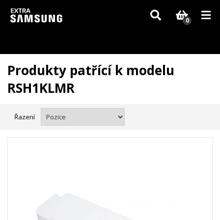
Vzhledem k aktuální situaci se může dodání dílů, které nejsou skladem,
zpozdit. Děkujeme za pochopení.
0
Produkty patřící k modelu
RSH1KLMR
Řazení