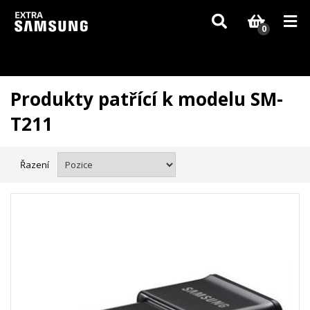
Vzhledem k aktuální situaci se může dodání dílů, které nejsou skladem,
zpozdit. Děkujeme za pochopení.
0
Produkty patřící k modelu SM-
T211
Řazení