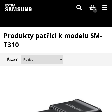
Vzhledem k aktuální situaci se může dodání dílů, které nejsou skladem,
zpozdit. Děkujeme za pochopení.
0
Produkty patřící k modelu SM-
T310
Řazení