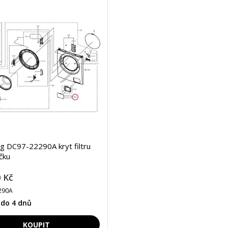
 DC97-22290A kryt filtru
čku
 Kč
290A
 do 4 dnů