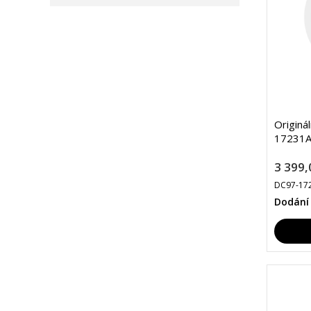
Originá
17231A
3 399,
DC97-17
Dodání