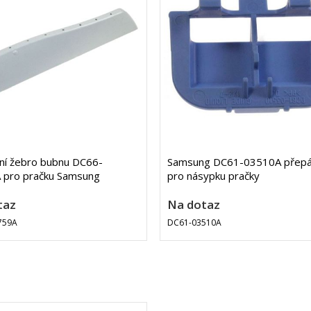
lní žebro bubnu DC66-
Samsung DC61-03510A přepá
 pro pračku Samsung
pro násypku pračky
taz
Na dotaz
759A
DC61-03510A