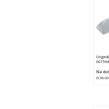
Originá
00759A
Na do
DC66-00