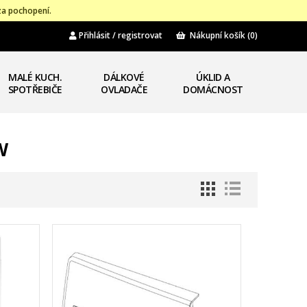
za pochopení.
Přihlásit / registrovat
Nákupní košík
(0)
MALÉ KUCH.
DÁLKOVÉ
ÚKLID A
SPOTŘEBIČE
OVLADAČE
DOMÁCNOST
W