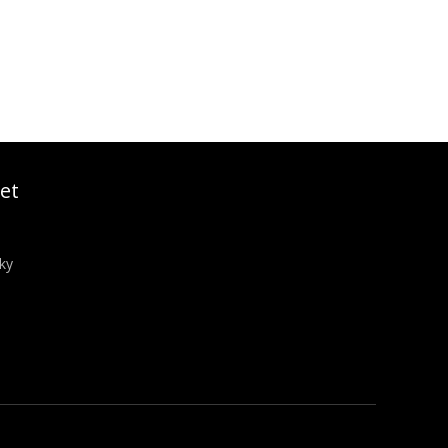
et
ky