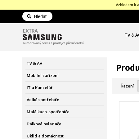
Vzhledem k a
Hledat
TV & A
TV & AV
Produ
Mobilní zařízení
Řazení
IT a Kancelář
Velké spotřebiče
Malé kuch. spotřebiče
Dálkové ovladače
Úklid a domácnost