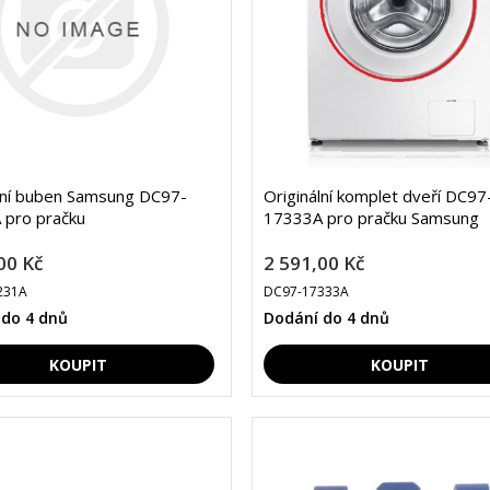
lní buben Samsung DC97-
Originální komplet dveří DC97
 pro pračku
17333A pro pračku Samsung
00 Kč
2 591,00 Kč
231A
DC97-17333A
 do 4 dnů
Dodání do 4 dnů