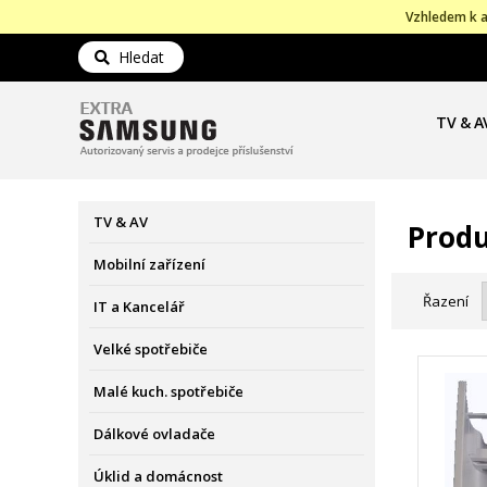
Vzhledem k a
Hledat
TV & A
TV & AV
Produ
Mobilní zařízení
Řazení
IT a Kancelář
Velké spotřebiče
Malé kuch. spotřebiče
Dálkové ovladače
Úklid a domácnost