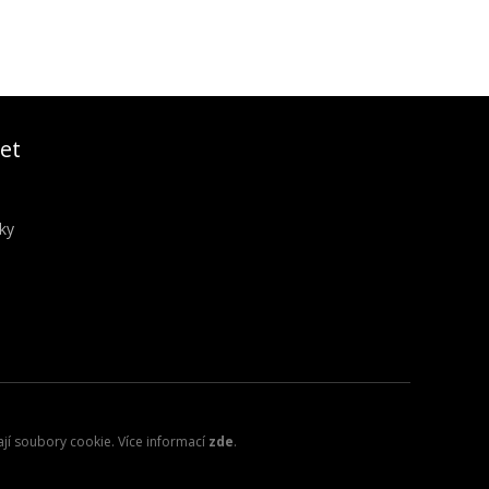
et
ky
ají soubory cookie. Více informací
zde
.