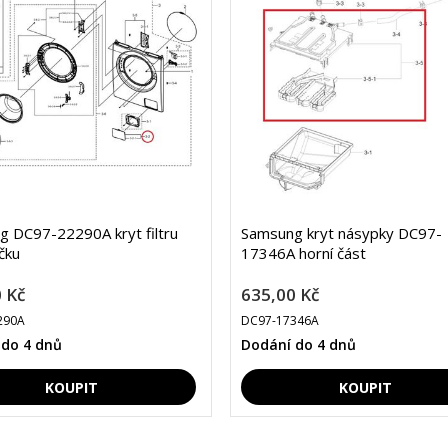
 DC97-22290A kryt filtru
Samsung kryt násypky DC97-
čku
17346A horní část
 Kč
635,00 Kč
290A
DC97-17346A
 do 4 dnů
Dodání do 4 dnů