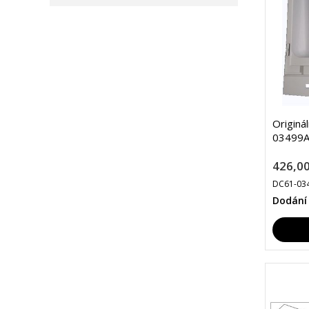
Originá
03499A
426,00
DC61-03
Dodání