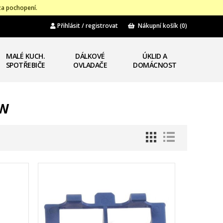
za pochopení.
Přihlásit / registrovat
Nákupní košík
(0)
MALÉ KUCH.
DÁLKOVÉ
ÚKLID A
SPOTŘEBIČE
OVLADAČE
DOMÁCNOST
2W