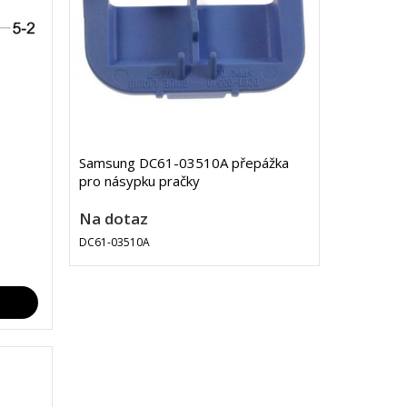
Samsung DC61-03510A přepážka
pro násypku pračky
Na dotaz
DC61-03510A