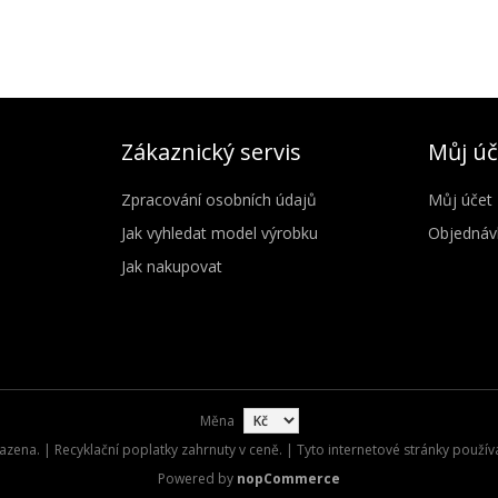
Zákaznický servis
Můj úč
Zpracování osobních údajů
Můj účet
Jak vyhledat model výrobku
Objednáv
Jak nakupovat
Měna
zena. | Recyklační poplatky zahrnuty v ceně. | Tyto internetové stránky použív
Powered by
nopCommerce