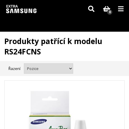
Vzhledem k aktuální situaci se může dodání dílů, které nejsou skladem,
zpozdit. Děkujeme za pochopení.
0
Produkty patřící k modelu
RS24FCNS
Řazení