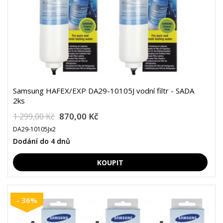
Samsung HAFEX/EXP DA29-10105J vodní filtr - SADA
2ks
870,00 Kč
1 299,00 Kč
DA29-10105Jx2
Dodání do 4 dnů
- 36%