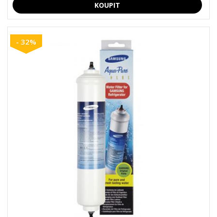
- 32%