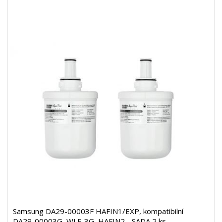
Samsung DA29-00003F HAFIN1/EXP, kompatibilní
DA29-00003G, WLF-3G, HAFIN2 - SADA 2 ks