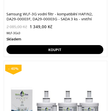
Samsung WLF-3G vodní filtr - kompatibilní HAFIN2,
DA29-00003F, DA29-00003G - SADA 3 ks - vnitřní
1 349,00 Kč
2 085,00 Kč
WLF-3Gx3
Skladem
- 40%