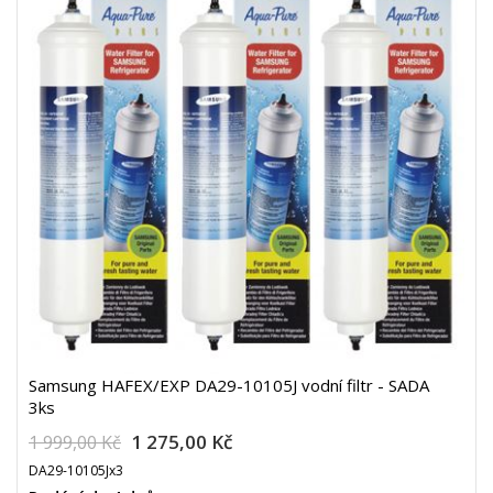
Samsung HAFEX/EXP DA29-10105J vodní filtr - SADA
3ks
1 275,00 Kč
1 999,00 Kč
DA29-10105Jx3