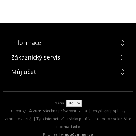
Informace
Zákaznický servis
Můj účet
Měna
Copyright © 2026. Všechna práva vyhrazena. | Recyklační poplatky
zahrnuty v ceně. | Tyto internetové stránky používají soubory cookie. Více
informací
zde
.
Powered by
nopCommerce