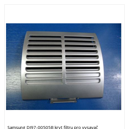
Samsung DJ97-00505B kryt filtru pro vysavač