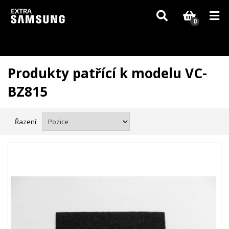
Vzhledem k aktuální situaci se může dodání dílů, které nejsou skladem,
zpozdit. Děkujeme za pochopení.
0
Produkty patřící k modelu VC-
BZ815
Řazení