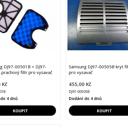
g DJ97-00501B = DJ97-
Samsung DJ97-00505B kryt fil
prachový filtr pro vysavač
pro vysavač
 Kč
455,00 Kč
01B
DJ97-00505B
 do 4 dnů
Dodání do 4 dnů