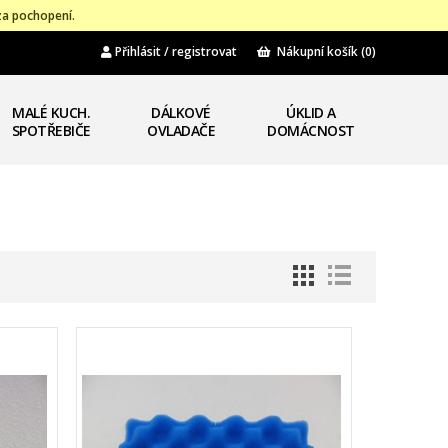
za pochopení.
Přihlásit / registrovat
Nákupní košík
(0)
MALÉ KUCH.
DÁLKOVÉ
ÚKLID A
SPOTŘEBIČE
OVLADAČE
DOMÁCNOST