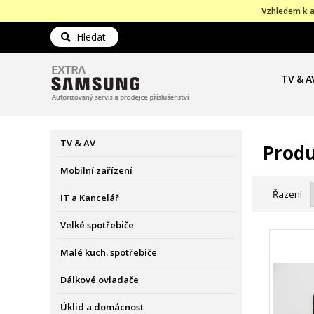
Vzhledem k a
Hledat
TV & A
TV & AV
Produ
Mobilní zařízení
Řazení
IT a Kancelář
Velké spotřebiče
Malé kuch. spotřebiče
Dálkové ovladače
Úklid a domácnost