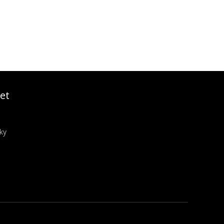
et
ky