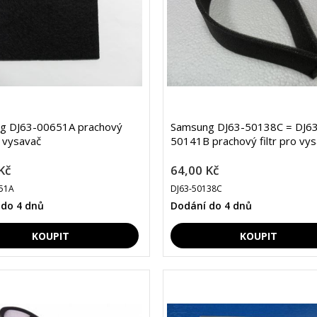
g DJ63-00651A prachový
Samsung DJ63-50138C = DJ63
o vysavač
50141B prachový filtr pro vy
Kč
64,00 Kč
51A
DJ63-50138C
 do 4 dnů
Dodání do 4 dnů