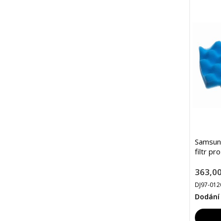
Samsun
filtr pr
363,00
DJ97-012
Dodání