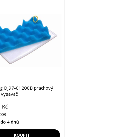
g DJ97-01200B prachový
o vysavač
 Kč
00B
 do 4 dnů