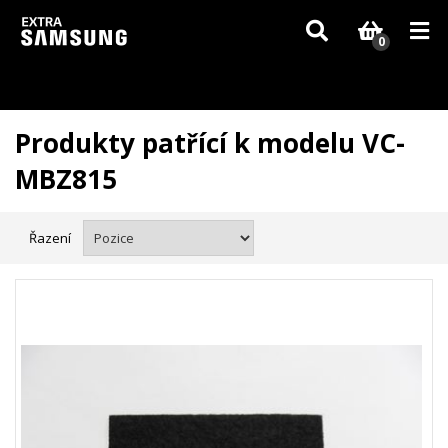
Vzhledem k aktuální situaci se může dodání dílů, které nejsou skladem,
zpozdit. Děkujeme za pochopení.
0
Produkty patřící k modelu VC-
MBZ815
Řazení