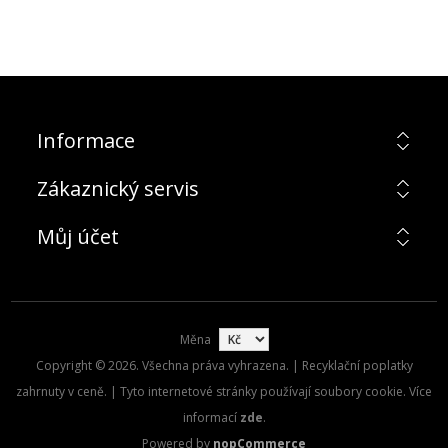
Informace
Zákaznický servis
Můj účet
Měna
Copyright © 2026. Všechna práva vyhrazena. | Recyklační poplatky
zahrnuty v ceně. | Tyto internetové stránky používají soubory cookie. Více
informací
zde
.
Powered by
nopCommerce