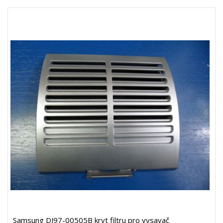
Samsung DJ97-00505B kryt filtru pro vysavač