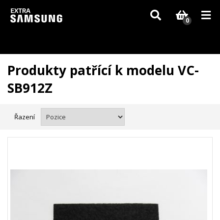
Vzhledem k aktuální situaci se může dodání dílů, které nejsou skladem,
zpozdit. Děkujeme za pochopení.
0
Produkty patřící k modelu VC-
SB912Z
Řazení