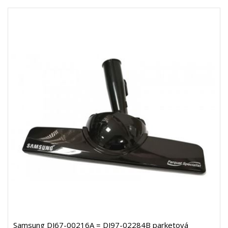
Samsung DJ67-00216A = DJ97-02284B parketová