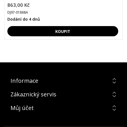
863,00 Kč
DJ97-01868A
Dodání do 4 dnů
Informace
Zákaznický servis
Můj účet