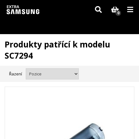
Vzhledem k aktuální situaci se může dodání dílů, které nejsou skladem,
zpozdit. Děkujeme za pochopení.
0
Produkty patřící k modelu
SC7294
Řazení