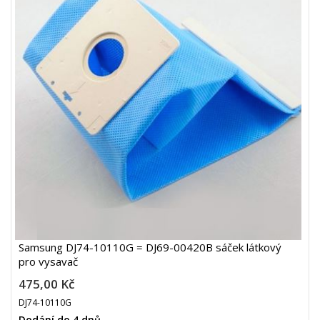
Samsung DJ74-10110G = DJ69-00420B sáček látkový
pro vysavač
475,00 Kč
DJ74-10110G
Dodání do 4 dnů