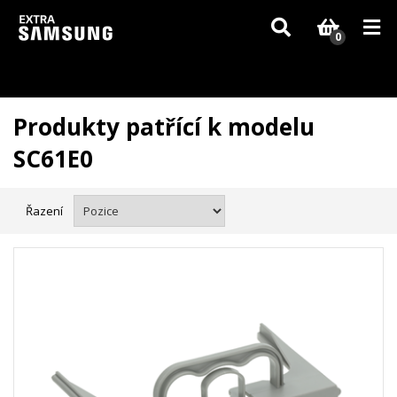
Vzhledem k aktuální situaci se může dodání dílů, které nejsou skladem,
zpozdit. Děkujeme za pochopení.
0
Produkty patřící k modelu
SC61E0
Řazení