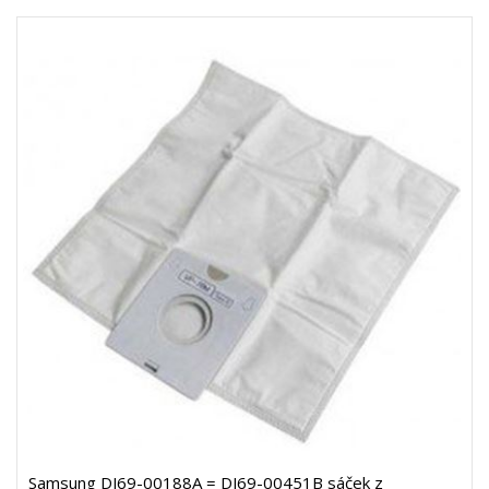
Samsung DJ69-00188A = DJ69-00451B sáček z