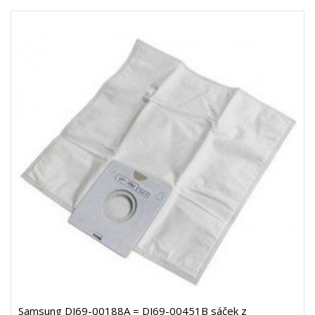
Samsung DJ69-00188A = DJ69-00451B sáček z