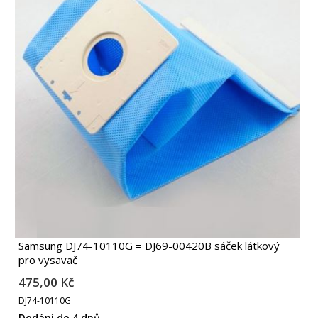
Samsung DJ74-10110G = DJ69-00420B sáček látkový
pro vysavač
475,00 Kč
DJ74-10110G
Dodání do 4 dnů