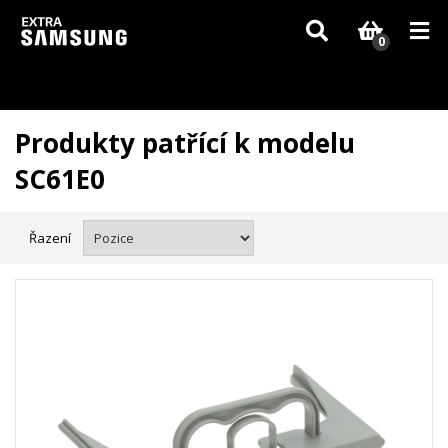
Vzhledem k aktuální situaci se může dodání dílů, které nejsou skladem,
zpozdit. Děkujeme za pochopení.
0
Produkty patřící k modelu
SC61E0
Řazení