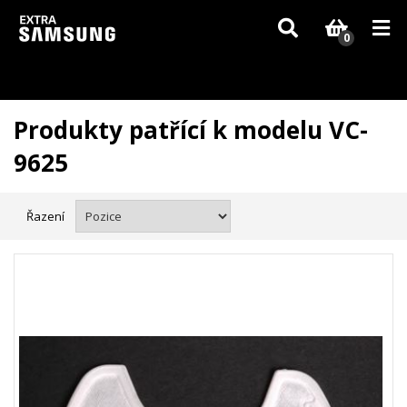
Vzhledem k aktuální situaci se může dodání dílů, které nejsou skladem,
zpozdit. Děkujeme za pochopení.
0
Produkty patřící k modelu VC-
9625
Řazení