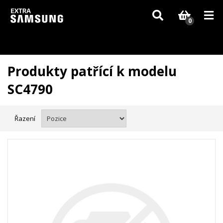
Vzhledem k aktuální situaci se může dodání dílů, které nejsou skladem,
zpozdit. Děkujeme za pochopení.
0
Produkty patřící k modelu
SC4790
Řazení