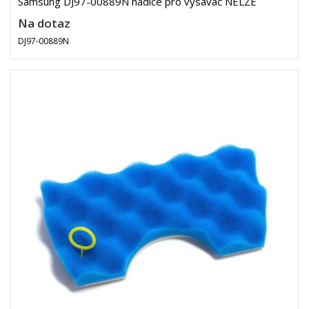
Samsung DJ97-00889N hadice pro vysavač NELZE
Na dotaz
DJ97-00889N