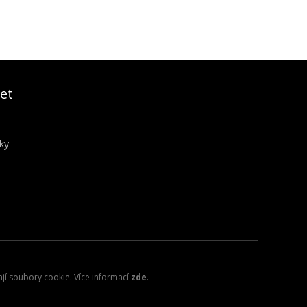
et
ky
ají soubory cookie. Více informací
zde
.