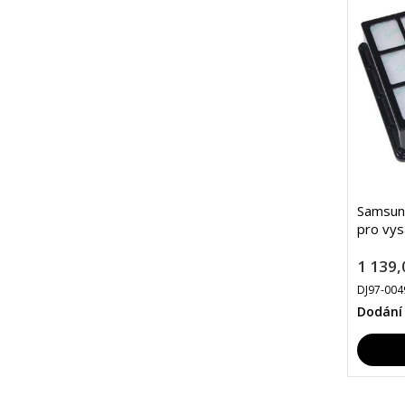
Samsun
pro vys
1 139,
DJ97-004
Dodání