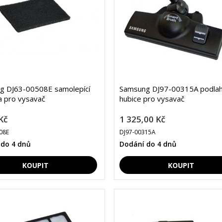
g DJ63-00508E samolepící
Samsung DJ97-00315A podla
 pro vysavač
hubice pro vysavač
Kč
1 325,00 Kč
08E
DJ97-00315A
 do 4 dnů
Dodání do 4 dnů