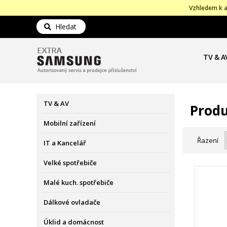
Vzhledem k a
Hledat
TV & A
TV & AV
Produ
Mobilní zařízení
Řazení
IT a Kancelář
Velké spotřebiče
Malé kuch. spotřebiče
Dálkové ovladače
Úklid a domácnost