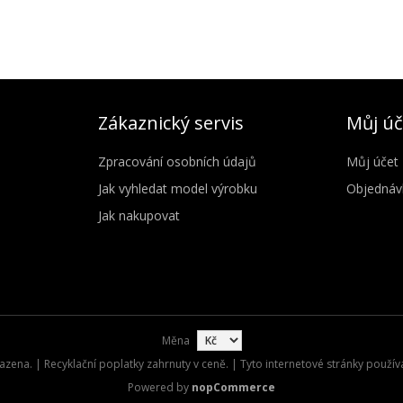
Zákaznický servis
Můj úč
Zpracování osobních údajů
Můj účet
Jak vyhledat model výrobku
Objednáv
Jak nakupovat
Měna
zena. | Recyklační poplatky zahrnuty v ceně. | Tyto internetové stránky použív
Powered by
nopCommerce