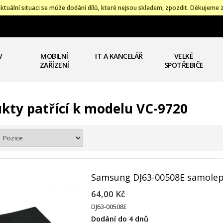
ktuální situaci se může dodání dílů, které nejsou skladem, zpozdit. Děkujeme 
V
MOBILNÍ
IT A KANCELÁŘ
VELKÉ
ZAŘÍZENÍ
SPOTŘEBIČE
kty patřící k modelu VC-9720
Samsung DJ63-00508E samolepí
64,00 Kč
DJ63-00508E
Dodání do 4 dnů