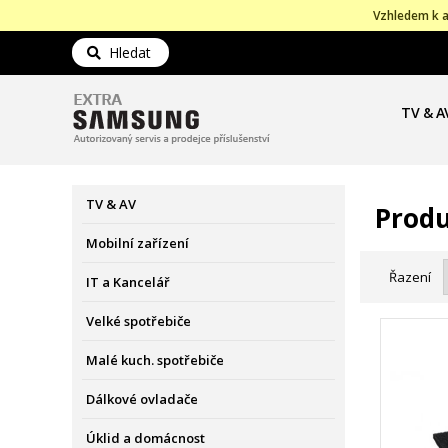
Vzhledem k a
Hledat
TV & A
TV & AV
Produ
Mobilní zařízení
Řazení
IT a Kancelář
Velké spotřebiče
Malé kuch. spotřebiče
Dálkové ovladače
Úklid a domácnost