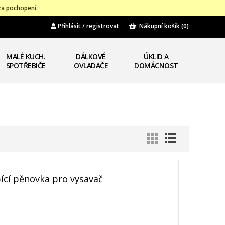
za pochopení.
Přihlásit / registrovat
Nákupní košík
(0)
MALÉ KUCH.
DÁLKOVÉ
ÚKLID A
SPOTŘEBIČE
OVLADAČE
DOMÁCNOST
cí pěnovka pro vysavač