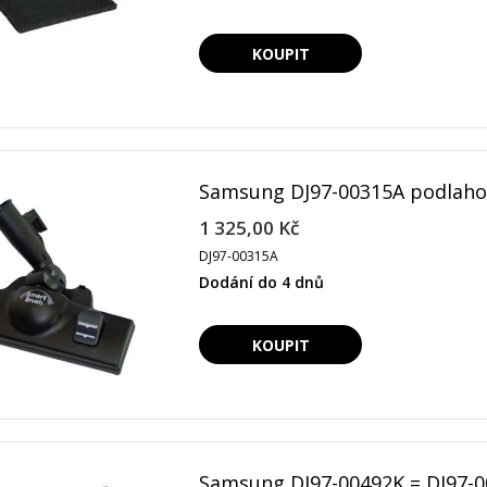
Samsung DJ97-00315A podlahov
1 325,00 Kč
DJ97-00315A
Dodání do 4 dnů
Samsung DJ97-00492K = DJ97-00