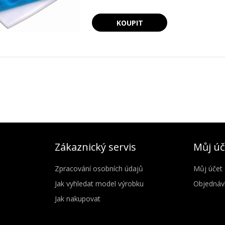
Zákaznický servis
Můj úč
Zpracování osobních údajů
Můj účet
Jak vyhledat model výrobku
Objednáv
Jak nakupovat