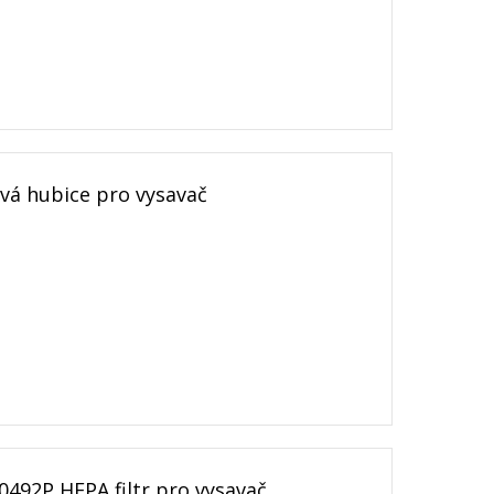
á hubice pro vysavač
492P HEPA filtr pro vysavač