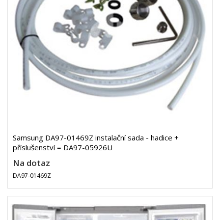
Samsung DA97-01469Z instalační sada - hadice +
příslušenství = DA97-05926U
Na dotaz
DA97-01469Z