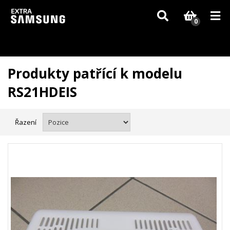
Vzhledem k aktuální situaci se může dodání dílů, které nejsou skladem,
zpozdit. Děkujeme za pochopení.
0
Produkty patřící k modelu
RS21HDEIS
Řazení