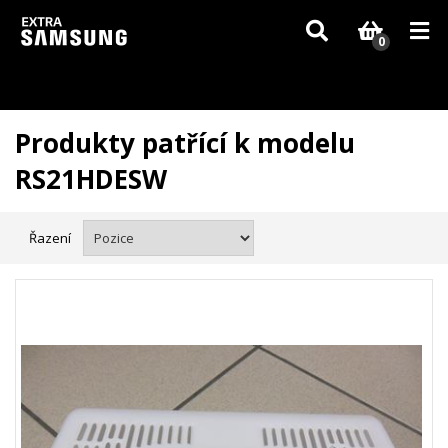
Vzhledem k aktuální situaci se může dodání dílů, které nejsou skladem,
zpozdit. Děkujeme za pochopení.
0
Produkty patřící k modelu
RS21HDESW
Řazení