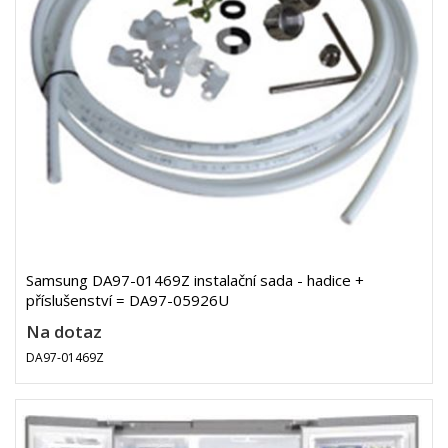
Samsung DA97-01469Z instalační sada - hadice +
příslušenství = DA97-05926U
Na dotaz
DA97-01469Z