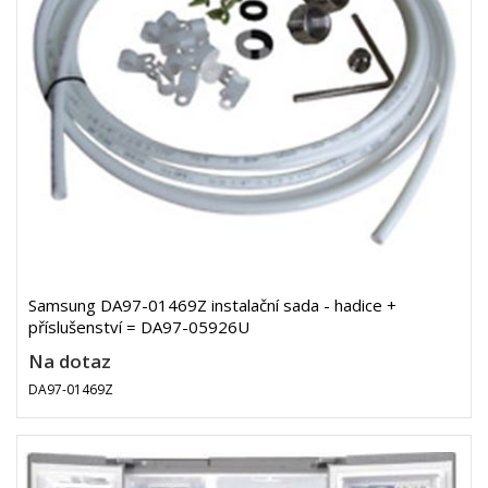
Samsung DA97-01469Z instalační sada - hadice +
příslušenství = DA97-05926U
Na dotaz
DA97-01469Z