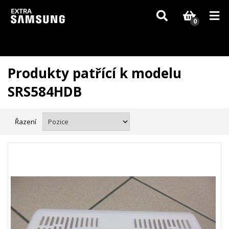
Vzhledem k aktuální situaci se může dodání dílů, které nejsou skladem,
zpozdit. Děkujeme za pochopení.
0
Produkty patřící k modelu
SRS584HDB
Řazení