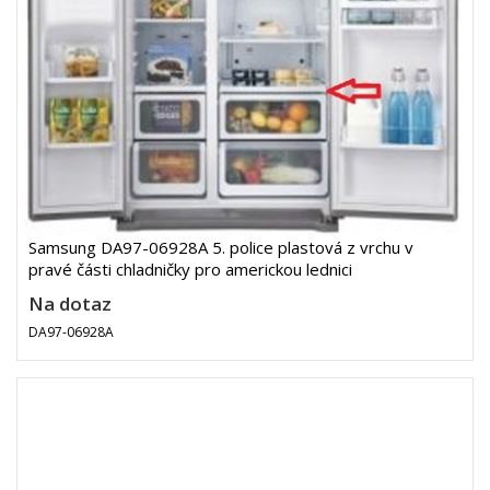
Samsung DA97-06928A 5. police plastová z vrchu v
pravé části chladničky pro americkou lednici
Na dotaz
DA97-06928A