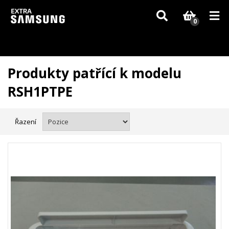
Vzhledem k aktuální situaci se může dodání dílů, které nejsou skladem,
zpozdit. Děkujeme za pochopení.
0
Produkty patřící k modelu
RSH1PTPE
Řazení