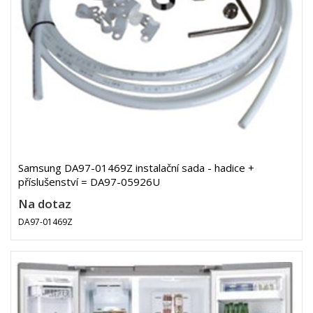
Samsung DA97-01469Z instalační sada - hadice +
příslušenství = DA97-05926U
Na dotaz
DA97-01469Z