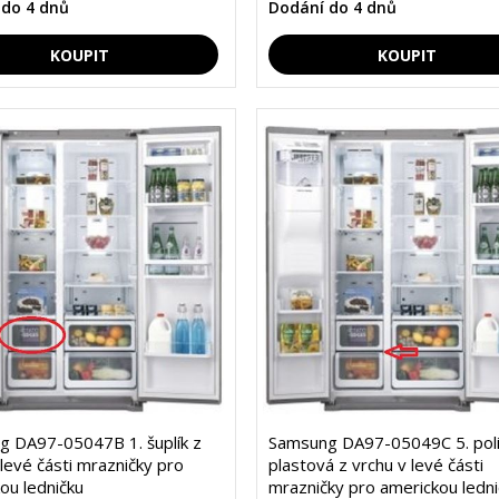
 do 4 dnů
Dodání do 4 dnů
 DA97-05047B 1. šuplík z
Samsung DA97-05049C 5. pol
 levé části mrazničky pro
plastová z vrchu v levé části
ou ledničku
mrazničky pro americkou ledni