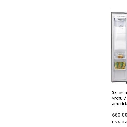
Samsung
vrchu v
americk
660,00
DA97-05