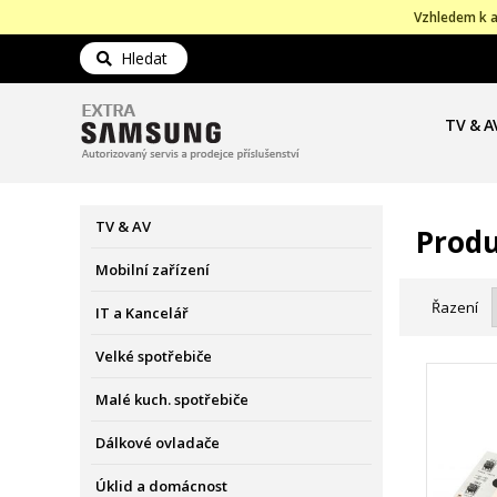
Vzhledem k a
Hledat
TV & A
TV & AV
Produ
Mobilní zařízení
Řazení
IT a Kancelář
Velké spotřebiče
Malé kuch. spotřebiče
Dálkové ovladače
Úklid a domácnost