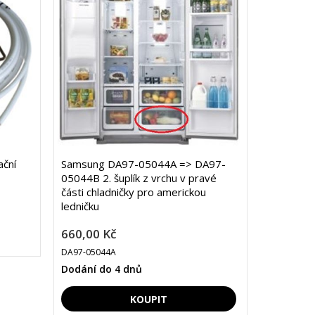
ční
Samsung DA97-05044A => DA97-
05044B 2. šuplík z vrchu v pravé
části chladničky pro americkou
ledničku
660,00 Kč
DA97-05044A
Dodání do 4 dnů