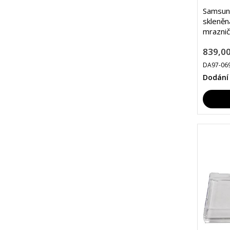
Samsun
skleněn
mraznič
839,00
DA97-06
Dodání