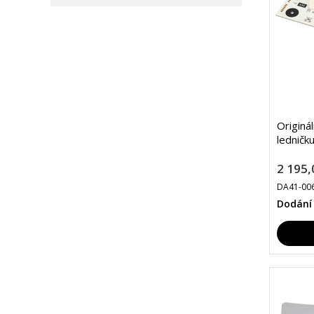
Originá
ledničk
2 195,
DA41-00
Dodání