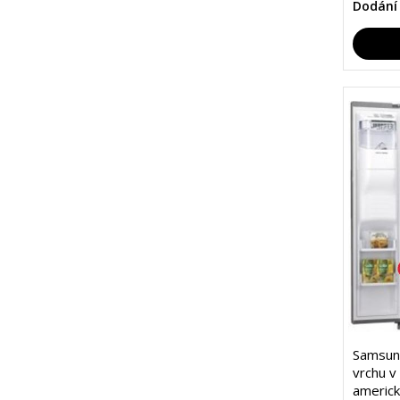
Dodání
Samsung
vrchu v
americk