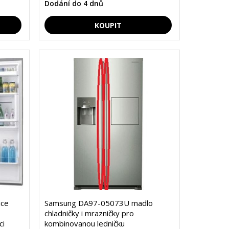
Dodání do 4 dnů
ice
Samsung DA97-05073U madlo
chladničky i mrazničky pro
ci
kombinovanou ledničku