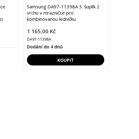
ice
Samsung DA97-11398A 3. šuplík z
vrchu v mrazničce pro
ci
kombinovanou ledničku
1 165,00 Kč
DA97-11398A
Dodání do 4 dnů