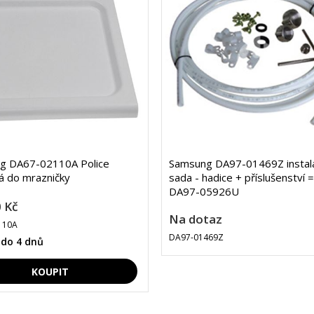
g DA67-02110A Police
Samsung DA97-01469Z instala
á do mrazničky
sada - hadice + příslušenství =
DA97-05926U
 Kč
Na dotaz
110A
DA97-01469Z
 do 4 dnů