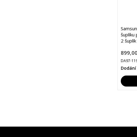
Samsun
šuplíku
2 šuplí
899,00
DA97-11
Dodání