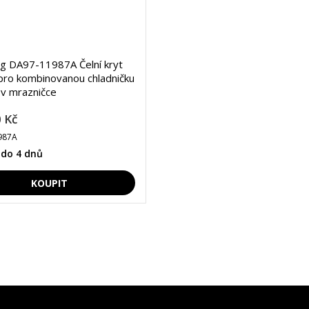
g DA97-11987A Čelní kryt
 pro kombinovanou chladničku
k v mrazničce
 Kč
987A
 do 4 dnů