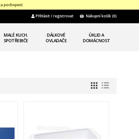
za pochopení.
Přihlásit / registrovat
Nákupní košík
(0)
MALÉ KUCH.
DÁLKOVÉ
ÚKLID A
SPOTŘEBIČE
OVLADAČE
DOMÁCNOST