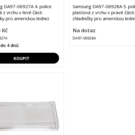
g DA97-06927A 4. police
Samsung DA97-06928A 5. pol
á z vrchu v levé části
plastová z vrchu v pravé části
ky pro americkou lednici
chladničky pro americkou ledni
 Kč
Na dotaz
927A
DA97-06928A
 do 4 dnů