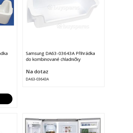
ádka
Samsung DA63-03643A Přihrádka
do kombinované chladničky
Na dotaz
DA63-03643A