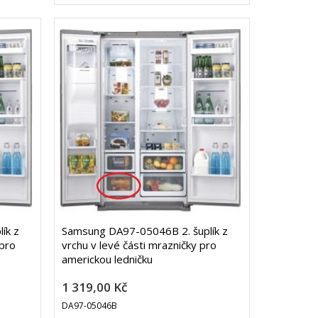
ík z
Samsung DA97-05046B 2. šuplík z
 pro
vrchu v levé části mrazničky pro
americkou ledničku
1 319,00 Kč
DA97-05046B