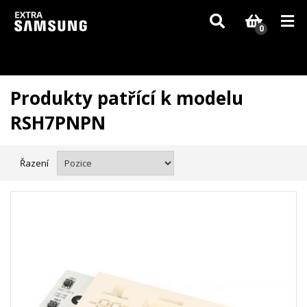
Vzhledem k aktuální situaci se může dodání dílů, které nejsou skladem,
zpozdit. Děkujeme za pochopení.
0
Produkty patřící k modelu
RSH7PNPN
Řazení