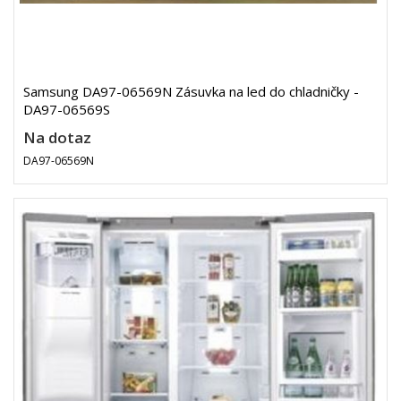
Samsung DA97-06569N Zásuvka na led do chladničky -
DA97-06569S
Na dotaz
DA97-06569N