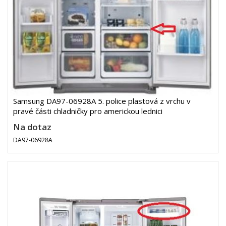
Samsung DA97-06928A 5. police plastová z vrchu v
pravé části chladničky pro americkou lednici
Na dotaz
DA97-06928A