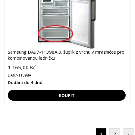
Samsung DA97-11398A 3. šuplík z vrchu v mrazničce pro
kombinovanou ledničku
1 165,00 Kč
DA97-11398A
Dodání do 4 dnů
1
2