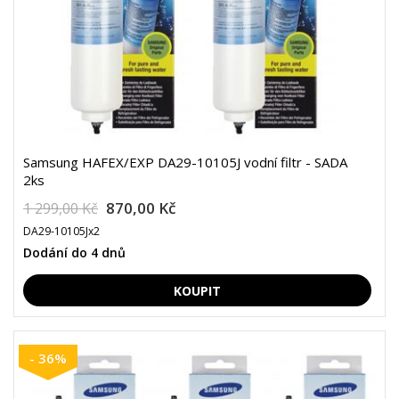
Samsung HAFEX/EXP DA29-10105J vodní filtr - SADA
2ks
870,00 Kč
1 299,00 Kč
DA29-10105Jx2
Dodání do 4 dnů
- 36%