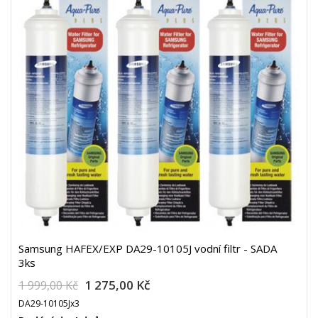
Samsung HAFEX/EXP DA29-10105J vodní filtr - SADA
3ks
1 275,00 Kč
1 999,00 Kč
DA29-10105Jx3