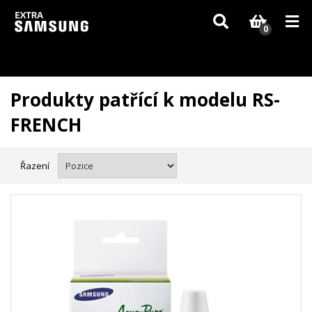
Vzhledem k aktuální situaci se může dodání dílů, které nejsou skladem,
zpozdit. Děkujeme za pochopení.
0
Produkty patřící k modelu RS-
FRENCH
Řazení