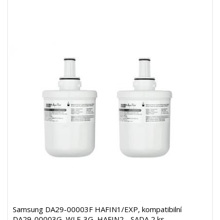
Samsung DA29-00003F HAFIN1/EXP, kompatibilní
DA29-00003G, WLF-3G, HAFIN2 - SADA 2 ks