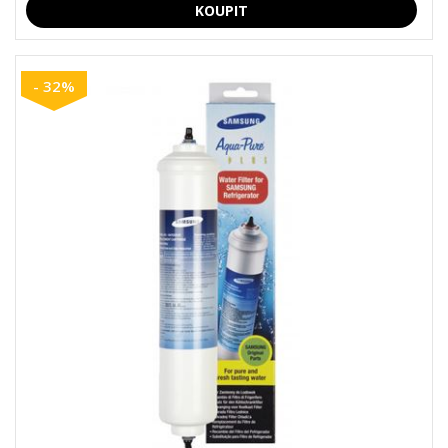
- 32%