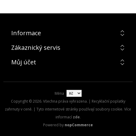
Informace
Zákaznický servis
Můj účet
Měna
Copyright © 2026. Všechna práva vyhrazena. | Recyklační poplatky
zahrnuty v ceně. | Tyto internetové stránky používají soubory cookie. Více
informací
zde
.
Powered by
nopCommerce