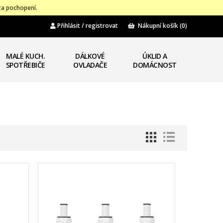
za pochopení.
Přihlásit / registrovat
Nákupní košík
(0)
MALÉ KUCH.
DÁLKOVÉ
ÚKLID A
SPOTŘEBIČE
OVLADAČE
DOMÁCNOST