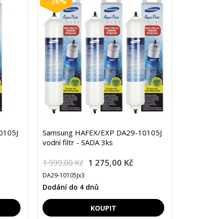
- 36%
0105J
Samsung HAFEX/EXP DA29-10105J
vodní filtr - SADA 3ks
1 275,00 Kč
1 999,00 Kč
DA29-10105Jx3
Dodání do 4 dnů