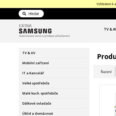
Vzhledem k a
Hledat
TV & A
TV & AV
Produ
Mobilní zařízení
Řazení
IT a Kancelář
Velké spotřebiče
Malé kuch. spotřebiče
Dálkové ovladače
Úklid a domácnost