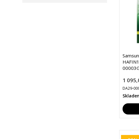
Samsun
HAFIN1/
00003G
1 095,
DA29-00
Sklade