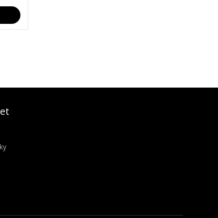
et
ky