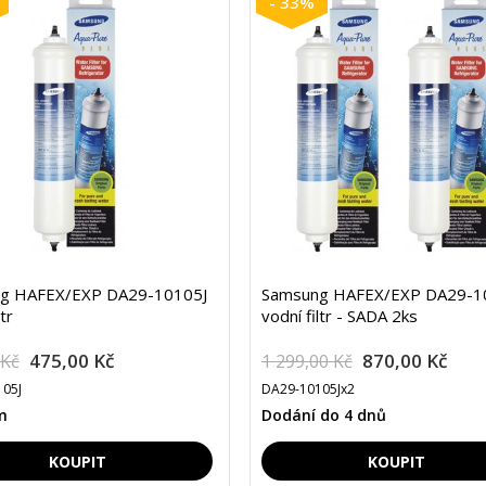
- 33%
g HAFEX/EXP DA29-10105J
Samsung HAFEX/EXP DA29-1
tr
vodní filtr - SADA 2ks
475,00 Kč
870,00 Kč
 Kč
1 299,00 Kč
05J
DA29-10105Jx2
m
Dodání do 4 dnů