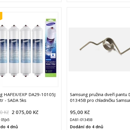
g HAFEX/EXP DA29-10105J
Samsung pružina dveří pantu
ltr - SADA 5ks
01345B pro chladničku Samsu
2 075,00 Kč
95,00 Kč
00 Kč
05Jx5
DA81-01345B
 do 4 dnů
Dodání do 4 dnů