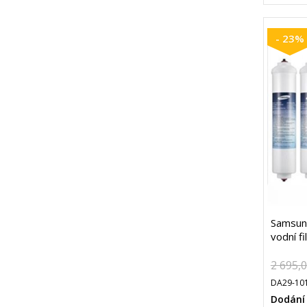
- 23%
Samsun
vodní fi
2 695,
DA29-101
Dodání