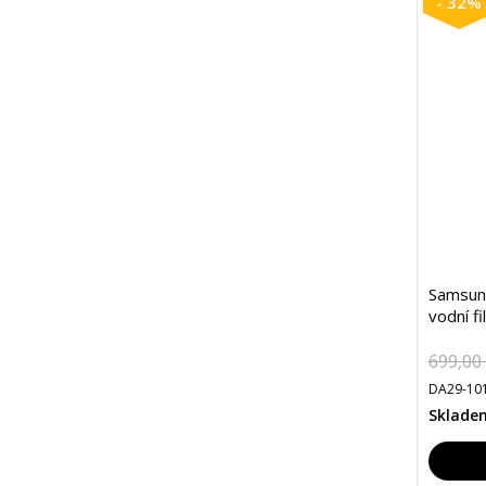
- 32%
Samsun
vodní fil
699,00
DA29-101
Sklade