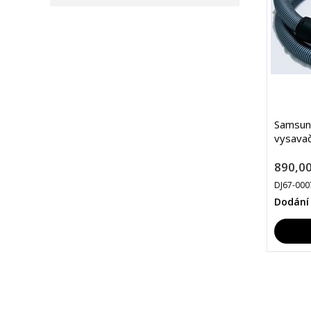
Samsun
vysava
890,00
DJ67-00
Dodání