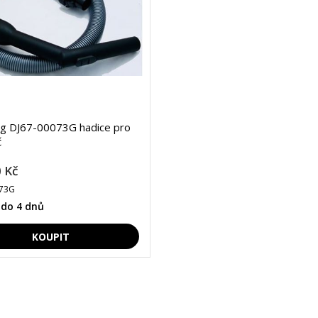
g DJ67-00073G hadice pro
č
 Kč
073G
 do 4 dnů