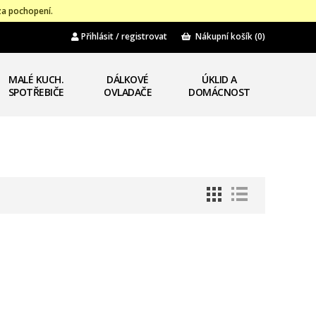
za pochopení.
Přihlásit / registrovat
Nákupní košík
(0)
MALÉ KUCH.
DÁLKOVÉ
ÚKLID A
SPOTŘEBIČE
OVLADAČE
DOMÁCNOST
0