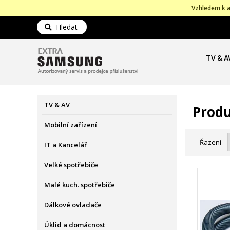
Vzhledem k a
Hledat
TV & A
TV & AV
Produ
Mobilní zařízení
Řazení
IT a Kancelář
Velké spotřebiče
Malé kuch. spotřebiče
Dálkové ovladače
Úklid a domácnost