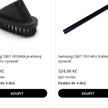
g DJ67-00368A prachový
Samsung DJ67-50146U trubka
pro vysavač
vysavač
Kč
324,00 Kč
68A
DJ67-50146U
 do 4 dnů
Dodání do 4 dnů