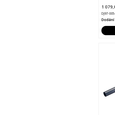
1 079,
DJ97-005
Dodání