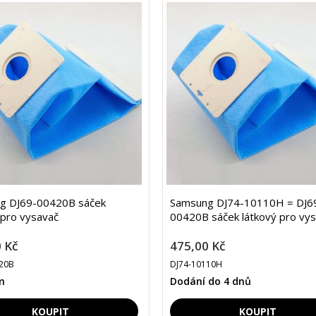
g DJ69-00420B sáček
Samsung DJ74-10110H = DJ6
 pro vysavač
00420B sáček látkový pro vy
 Kč
475,00 Kč
20B
DJ74-10110H
m
Dodání do 4 dnů