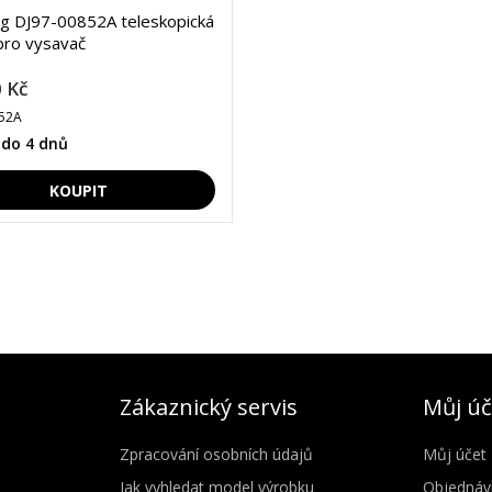
g DJ97-00852A teleskopická
pro vysavač
 Kč
52A
 do 4 dnů
Zákaznický servis
Můj úč
Zpracování osobních údajů
Můj účet
Jak vyhledat model výrobku
Objednáv