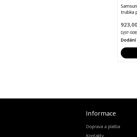
Samsun
trubka 
923,00
DJ97-008
Dodání
Informace
Doprava a platba
Kontakty