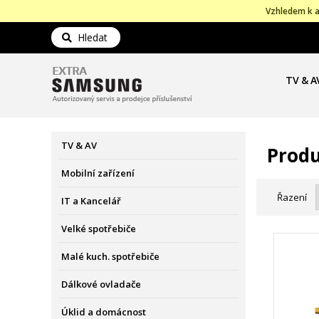
Vzhledem k a
Hledat
TV & A
TV & AV
Produ
Mobilní zařízení
Řazení
IT a Kancelář
Velké spotřebiče
Malé kuch. spotřebiče
Dálkové ovladače
Úklid a domácnost