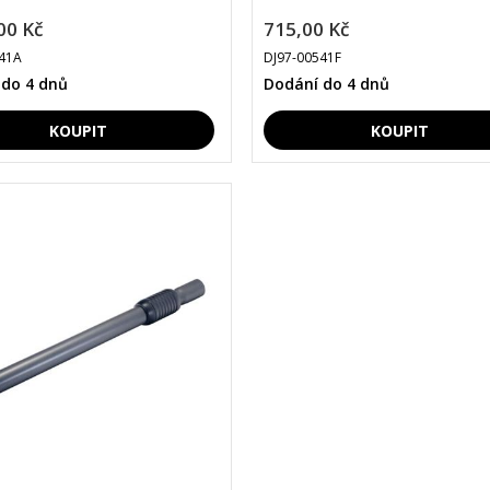
00 Kč
715,00 Kč
41A
DJ97-00541F
 do 4 dnů
Dodání do 4 dnů