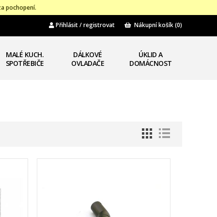
za pochopení.
Přihlásit / registrovat
Nákupní košík
(0)
MALÉ KUCH.
DÁLKOVÉ
ÚKLID A
SPOTŘEBIČE
OVLADAČE
DOMÁCNOST