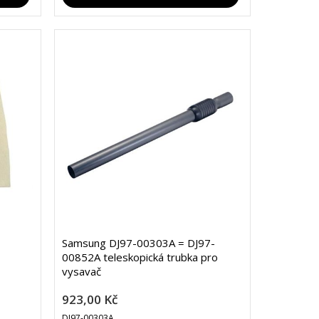
Samsung DJ97-00303A = DJ97-
00852A teleskopická trubka pro
vysavač
923,00 Kč
DJ97-00303A