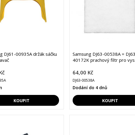
g DJ61-00935A držák sáčku
Samsung DJ63-00538A = DJ63
avač
40172K prachový filtr pro vy
Kč
64,00 Kč
35A
DJ63-00538A
m
Dodání do 4 dnů