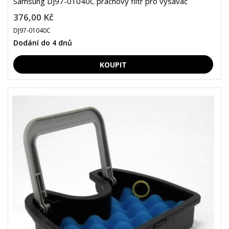
Samsung DJ97-01040C prachový filtr pro vysavač
376,00 Kč
DJ97-01040C
Dodání do 4 dnů