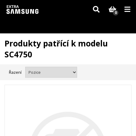
Vzhledem k aktuální situaci se může dodání dílů, které nejsou skladem,
zpozdit. Děkujeme za pochopení.
0
Produkty patřící k modelu
SC4750
Řazení