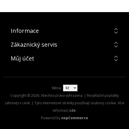
Informace
Zákaznický servis
Můj účet
Měna
Copyright © 2026. Všechna práva vyhrazena. | Recyklační poplatky
zahrnuty v ceně. | Tyto internetové stránky používají soubory cookie. Více
informací
zde
.
Powered by
nopCommerce