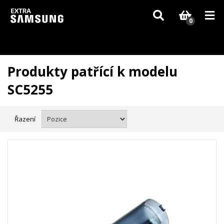
Vzhledem k aktuální situaci se může dodání dílů, které nejsou skladem,
zpozdit. Děkujeme za pochopení.
0
Produkty patřící k modelu
SC5255
Řazení