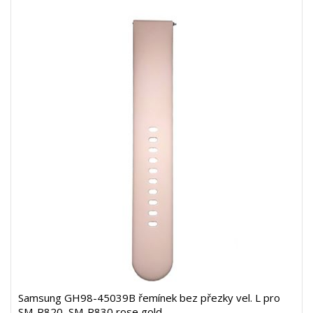
Samsung GH98-45039B řemínek bez přezky vel. L pro
SM-R820, SM-R830 rose gold