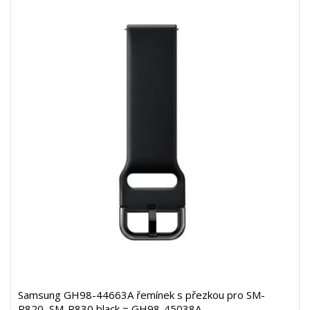
Samsung GH98-44663A řemínek s přezkou pro SM-
R820, SM-R830 black = GH98-45038A