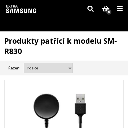
Vzhledem k aktuální situaci se může dodání dílů, které nejsou skladem,
zpozdit. Děkujeme za pochopení.
0
Produkty patřící k modelu SM-
R830
Řazení