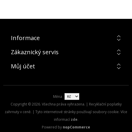
Informace
Zákaznický servis
Můj účet
Měna
Copyright © 2026. Všechna práva vyhrazena. | Recyklační poplatky
zahrnuty v ceně. | Tyto internetové stránky používají soubory cookie. Více
informací
zde
.
Powered by
nopCommerce