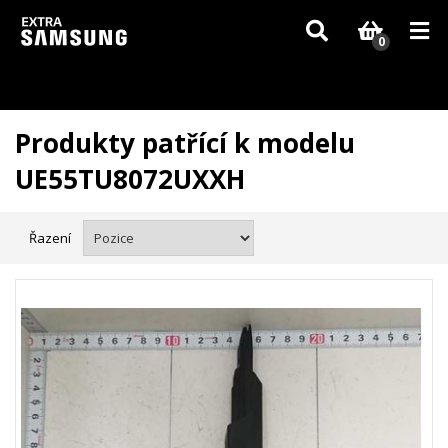
Vzhledem k aktuální situaci se může dodání dílů, které nejsou skladem,
zpozdit. Děkujeme za pochopení.
0
Produkty patřící k modelu
UE55TU8072UXXH
Řazení