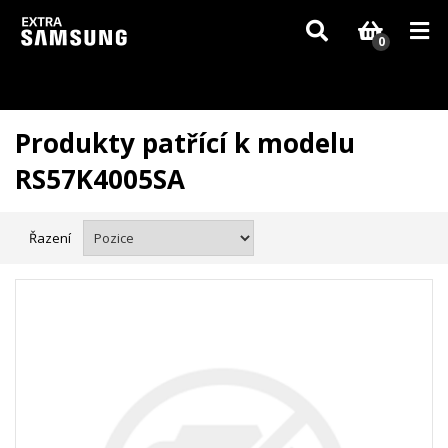
Vzhledem k aktuální situaci se může dodání dílů, které nejsou skladem,
zpozdit. Děkujeme za pochopení.
0
Produkty patřící k modelu
RS57K4005SA
Řazení