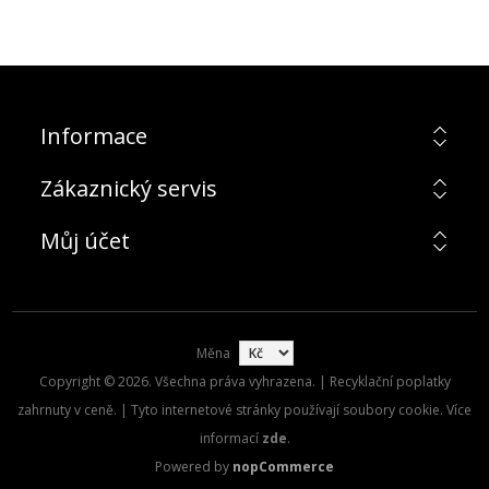
Informace
Zákaznický servis
Můj účet
Měna
Copyright © 2026. Všechna práva vyhrazena. | Recyklační poplatky
zahrnuty v ceně. | Tyto internetové stránky používají soubory cookie. Více
informací
zde
.
Powered by
nopCommerce