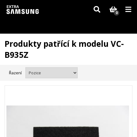
Vzhledem k aktuální situaci se může dodání dílů, které nejsou skladem,
zpozdit. Děkujeme za pochopení.
0
Produkty patřící k modelu VC-
B935Z
Řazení