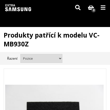
Vzhledem k aktuální situaci se může dodání dílů, které nejsou skladem,
zpozdit. Děkujeme za pochopení.
0
Produkty patřící k modelu VC-
MB930Z
Řazení