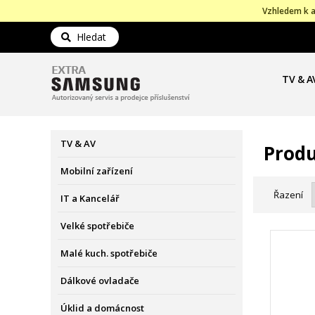
Vzhledem k a
Hledat
TV & A
TV & AV
Produ
Mobilní zařízení
Řazení
IT a Kancelář
Velké spotřebiče
Malé kuch. spotřebiče
Dálkové ovladače
Úklid a domácnost