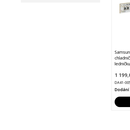
Samsun
chladni
ledničk
1 199,
DA41-00
Dodání