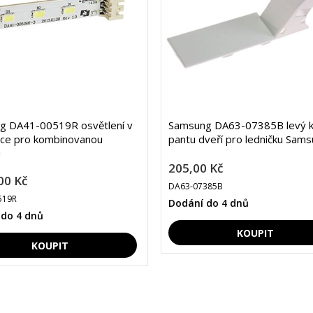
g DA41-00519R osvětlení v
Samsung DA63-07385B levý k
čce pro kombinovanou
pantu dveří pro ledničku Sam
u
205,00 Kč
00 Kč
DA63-07385B
519R
Dodání do 4 dnů
 do 4 dnů