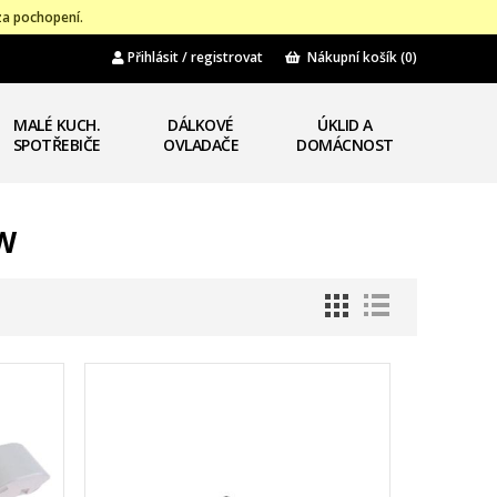
za pochopení.
Přihlásit / registrovat
Nákupní košík
(0)
MALÉ KUCH.
DÁLKOVÉ
ÚKLID A
SPOTŘEBIČE
OVLADAČE
DOMÁCNOST
WW